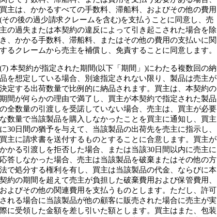
買主は、かかるすべての手数料、滞船料、およびその他の費用
(その後の過少請求クレームを含む)を支払うことに同意し、売
主の過失または本契約の違反によって引き起こされた場合を除
き、かかる手数料、滞船料、またはその他の費用の支払いに関
するクレームから売主を補償し、免責することに同意します。
(7) 本契約が指定された期間(以下「期間」)にわたる複数回の納
品を想定している場合、別途指定されない限り、製品は売主が
決定する出荷数量で比例的に納品されます。買主は、本契約の
期間が何らかの理由で満了し、買主が本契約で指定された製品
の全数量の引渡しを受諾していない場合、売主は、買主が必要
な数量で当該製品を購入しなかったことを買主に通知し、買主
に30日間の猶予を与えて、当該製品の出荷先を売主に指示し、
買主に請求書を送付するものとすることに合意します。買主が
かかる引渡しを拒否した場合、または当該30日間以内に売主に
応答しなかった場合、売主は当該製品を破棄またはその他の方
法で処分する権利を有し、買主は当該製品の代金、ならびに本
契約の期間を超えて売主が負担した破棄費用および保管費用、
およびその他の関連費用を支払うものとします。ただし、許可
される場合に当該製品が他の顧客に販売された場合に売主が実
際に受領した金額を差し引いた額とします。買主はまた、包装