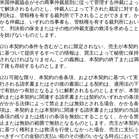
米国仲裁協会がその商事仲裁規則に従って管理する仲裁によっ
て解決されるものとし、仲裁人によって下された裁定に対する
判決は、管轄権を有する裁判所で下されることができます。か
かる仲裁は、いずれの当事者も、管轄権を有する裁判所におい
て、判決前の保全またはその他の仲裁支援の救済を求めること
を妨げないものとします。
(21) 本契約の条件を含むがこれに限定されない、売主が本契約
に基づいて提供するすべての情報は、買主によって秘密に保持
されなければなりません。この義務は、本契約の終了または満
了後も存続するものとします。
(22) 可能な限り、本契約の各条項、および本契約に基づいて実
行される請求書またはその後の書面による契約は、適用法の下
で有効かつ有効となるように解釈されるものとしますが、本契
約または本契約に関連する請求書または契約のいずれかの条項
がかかる法律によって禁止または無効とされる場合、かかる条
項は、本契約または本契約に関連する請求書または契約の当該
条項の残りまたは残りの条項を無効にすることなく、かかる禁
止または無効の範囲で無効となるものとします。売主が本契約
に基づく権利または救済を行使しなかった場合、売主に支払う
べきすべての金額の支払い前のその後のいかなる時点において