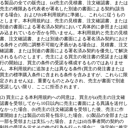
る製品の全ての販売は、(a)売主の見積書、注文確認書、また
売主の権限ある代表者が署名した別途の書面による契約(該当
する場合)、および(b)本利用規約に準拠し、これらに従うもの
とします。本利用規約は、売主の見積書、注文確認書、または
別途の書面による署名済み契約において具体的に参照または組
み込まれているか否かを問いません。本利用規約と売主の見積
書、注文確認書、または別途の書面による署名済み契約におけ
る条件との間に調整不可能な矛盾がある場合は、見積書、注文
確認書、または別途の書面による署名済み契約を優先して解決
されるものとします。売主による買主の発注書の受諾または履
行の開始は、買主の条件の受諾を構成するものではありませ
ん。本利用規約に追加または異なる条件(買主の発注書または
買主の標準購入条件に含まれる条件を含みますが、これらに限
定されません)は、重要なものとみなされ、売主が書面で別途
受諾しない限り、ここに拒否されます。
(2) 買主による本利用規約への同意は、買主が(a)売主の注文確
認書を受領してから10日以内に売主に書面による異議を送付し
なかった場合、(b)売主の注文確認書を受領した後、売主に作
業開始または製品の出荷を指示した場合、(c)製品の全部また
一部を受領または支払った場合、または(d)当事者間の契約の
利益の受諾を示すその他の行為を行った場合に、決定的に推定