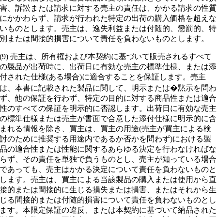
害、訴訟または請求に対する売主の責任は、かかる請求の性質
にかかわらず、請求が行われた特定の出荷の購入価格を超えな
いものとします。売主は、逸失利益または付随的、懲罰的、特
別または間接的損害について責任を負わないものとします。
(9) 売主は、所有権および本契約に基づいて販売されるすべて
の製品が出荷時に、出荷日に有効な売主の標準仕様、または添
付された仕様(ある場合)に適合することを保証します。売主
は、本書に記載された製品に関して、明示または�黙示を問わ
ず、他の保証を行わず、特定の目的に対する商品性または適合
性のすべての保証を明示的に否認します。出荷日に有効な売主
の標準仕様または売主が書面で合意した添付仕様に明示的に含
まれる情報を除き、買主は、買主の用途(売主が買主による検
討のために推奨する用途内であるか否かを問わず)における製
品の適合性または性能に関するあらゆる決定を行わなければな
らず、その責任を単独で負うものとし、売主が知っている場合
であっても、売主はかかる決定について責任を負わないものと
します。売主は、買主による当該製品の購入または使用から直
接的または間接的に生じる損失または損害、またはそれから生
じる間接的または付随的損害について責任を負わないものとし
ます。本限定保証の違反、または本契約に基づいて納品された