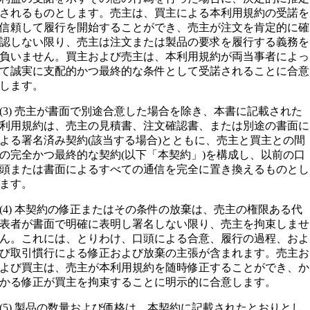
されるものとします。売主は、買主による本利用規約の受諾を
信頼して履行を開始することができ、売主が注文を肯定的に確
認しない限り、売主は注文または製品の要求を履行する義務を
負いません。買主および売主は、本利用規約が両当事者によっ
て誠実に支配的かつ最終的な条件として受諾されることに合意
します。
(3) 売主が書面で別途合意した場合を除き、本書に記載された
利用規約は、売主の見積書、注文確認書、または別途の書面に
よる署名済み契約(該当する場合)とともに、売主と買主との間
の完全かつ最終的な契約(以下「本契約」)を構成し、以前の口
頭または書面によるすべての通信を完全に置き換えるものとし
ます。
(4) 本契約の修正またはその条件の放棄は、売主の権限ある代
表者が書面で明確に表明し署名しない限り、売主を拘束しませ
ん。これには、とりわけ、口頭による合意、履行の過程、およ
び取引慣行による修正および放棄の主張が含まれます。売主お
よび買主は、売主が本利用規約を随時修正することができ、か
かる修正が買主を拘束することに明示的に合意します。
(5) 製品の数量および価格は、本契約に記載されたとおりとし