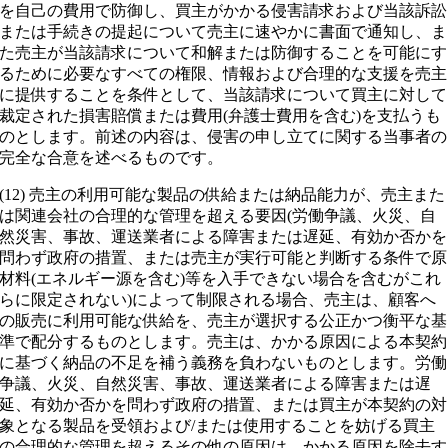
を自己の費用で防御し、買主がかかる侵害請求および当該訴訟
または手続きの提起について売主に速やかに書面で通知し、ま
た売主が当該請求について和解または防御することを可能にす
るために必要なすべての権限、情報および合理的な支援を売主
に提供することを条件として、当該請求について買主に対して
裁定された損害賠償または費用(弁護士費用を含む)を支払うも
のとします。前述の内容は、侵害の申し立てに関する当事者の
完全な合意を述べるものです。
(12) 売主の利用可能な製品の供給または納品能力が、売主また
は関連会社の合理的な管理を超える要因(労働争議、火災、自
然災害、事故、運送業者による障害または遅延、有効か否かを
問わず政府の措置、または売主が実行可能と判断する条件で原
材料(エネルギー源を含む)等を入手できない場合を含むがこれ
らに限定されない)によって制限される場合、売主は、顧客へ
の販売に利用可能な供給を、売主が選択する公正かつ衡平な基
準で配分するものとします。売主は、かかる原因による本契約
に基づく納品の不足を補う義務を負わないものとします。労働
争議、火災、自然災害、事故、運送業者による障害または遅
延、有効か否かを問わず政府の措置、または買主が本契約の対
象となる製品を受領および/または使用することを妨げる買主
の合理的な管理を超えるその他の原因は、かかる原因を除去す