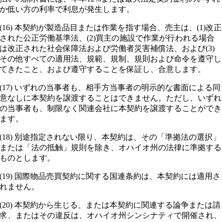
か低い方の利率で利息が発生します。
(16) 本契約が製造品目または作業を指す場合、売主は、(1)改正
された公正労働基準法、(2)買主の施設で作業が行われる場合
は改正された社会保障法および労働者災害補償法、および(3)
その他すべての適用法、規範、規制、規則および命令を遵守し
てきたこと、および遵守することを保証し、合意します。
(17) いずれの当事者も、相手方当事者の明示的な書面による同
意なしに本契約を譲渡することはできません。ただし、いずれ
の当事者も、制限なく関連会社に本契約を譲渡することができ
ます。
(18) 別途指定されない限り、本契約は、その「準拠法の選択」
または「法の抵触」規則を除き、オハイオ州の法律に準拠する
ものとします。
(19) 国際物品売買契約に関する国連条約は、本契約には適用さ
れません。
(20) 本契約から生じる、または本契約に関連する論争または請
求、またはその違反は、オハイオ州シンシナティで開催され、