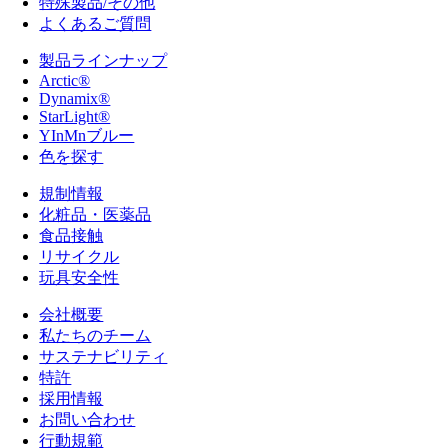
特殊製品/その他
よくあるご質問
製品ラインナップ
Arctic®
Dynamix®
StarLight®
YInMnブルー
色を探す
規制情報
化粧品・医薬品
食品接触
リサイクル
玩具安全性
会社概要
私たちのチーム
サステナビリティ
特許
採用情報
お問い合わせ
行動規範