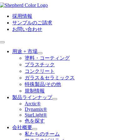
Skip
to
content
採用情報
サンプルのご請求
お問い合わせ
Toggle
Navigation
用途 + 市場
塗料・コーティング
プラスチック
コンクリート
ガラス＆セラミックス
特殊製品/その他
規制情報
製品ラインナップ
Arctic®
Dynamix®
StarLight®
色を探す
会社概要
私たちのチーム