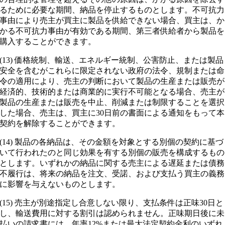
るために必要な期間、納品を停止するものとします。不可抗力
事由により売主が買主に製品を供給できない場合、買主は、か
かる不可抗力事由が有効である期間、第三者供給者から製品を
購入することができます。
(13) 価格統制、輸送、エネルギー統制、公害防止、または製品
安全を含むがこれらに限定されない政府の法令、規制または命
令の適用により、売主の判断において製品の生産または販売が
経済的、技術的または商業的に実行不可能となる場合、売主が
製品の生産または販売を中止、削減または制限することを選択
した場合、売主は、買主に30日前の書面による通知をもって本
契約を解除することができます。
(14) 製品の各納品は、その金額を対象とする別個の契約に基づ
いて行われたのと同じ効果を有する別個の販売を構成するもの
とします。いずれかの納品に関する売主による遅延または債務
不履行は、将来の納品を注文、受諾、および支払う買主の義務
に影響を与えないものとします。
(15) 売主が別途指定し合意しない限り、支払条件は正味30日と
し、輸送費用に対する割引は認められません。正味期日後に未
払いの請求書には、年率12%または最大法定契約金利のいずれ