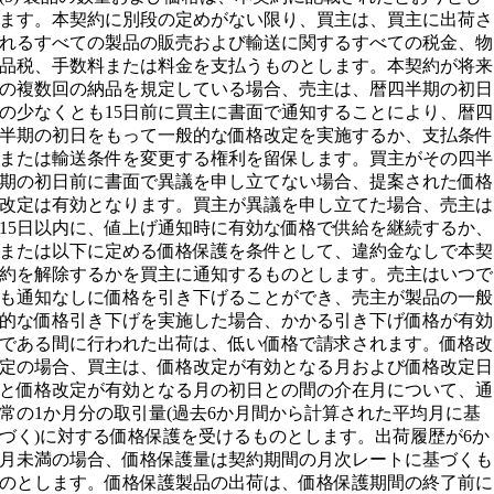
ます。本契約に別段の定めがない限り、買主は、買主に出荷さ
れるすべての製品の販売および輸送に関するすべての税金、物
品税、手数料または料金を支払うものとします。本契約が将来
の複数回の納品を規定している場合、売主は、暦四半期の初日
の少なくとも15日前に買主に書面で通知することにより、暦四
半期の初日をもって一般的な価格改定を実施するか、支払条件
または輸送条件を変更する権利を留保します。買主がその四半
期の初日前に書面で異議を申し立てない場合、提案された価格
改定は有効となります。買主が異議を申し立てた場合、売主は
15日以内に、値上げ通知時に有効な価格で供給を継続するか、
または以下に定める価格保護を条件として、違約金なしで本契
約を解除するかを買主に通知するものとします。売主はいつで
も通知なしに価格を引き下げることができ、売主が製品の一般
的な価格引き下げを実施した場合、かかる引き下げ価格が有効
である間に行われた出荷は、低い価格で請求されます。価格改
定の場合、買主は、価格改定が有効となる月および価格改定日
と価格改定が有効となる月の初日との間の介在月について、通
常の1か月分の取引量(過去6か月間から計算された平均月に基
づく)に対する価格保護を受けるものとします。出荷履歴が6か
月未満の場合、価格保護量は契約期間の月次レートに基づくも
のとします。価格保護製品の出荷は、価格保護期間の終了前に