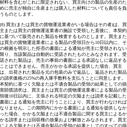
材料を含むがこれに限定されない、買主向けの製品の生産のた
めに売主が独自に生産または購入した材料についても責任を負
うものとします。
(8) 買主(または買主の貨物運送業者がいる場合はその者)は、買
主または買主の貨物運送業者の施設で受領した直後に、本契約
に基づいて販売された製品を検査するものとします。買主また
は買主の貨物運送業者による製品の受領日から10日以内に、そ
の根拠を明示した拒否の書面による通知が売主に受領されない
限り、当該製品は自動的に受諾されたものとみなされます。受
諾された製品は、売主の事前の書面による承認なしに返品する
ことはできません。売主がかかる承認を提供した場合、買主
は、出荷された製品を元の包装のみで返品し、返品された製品
の請求価格の25%の再入庫手数料を支払うことに同意します。
本契約に基づく欠陥または不適合製品の受領の結果としての損
害賠償請求は、買主または買主の貨物運送業者による製品の受
領後10日以内に、主張される特定の欠陥または請求を記載した
書面による通知を売主に行うことにより、買主が行わなければ
なりません。この期間内にかかる書面による通知を提供しなか
った場合、かかる欠陥または不適合製品に関する買主によるか
かる請求または回収権の放棄および解放とみなされます。買主
による欠陥または不適合製品の受領の結果としてのすべての損