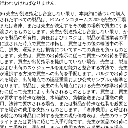
行われなければなりません。
(6) 売主が別途指定し合意しない限り、本契約に基づいて購入
されたすべての製品は、FCA(インコタームズ2020)売主の工場
または倉庫、または売主が決定するその他の場所で買主に引き
渡されるものとします。売主が別途指定し合意しない限り、か
かる製品の所有権、責任およびリスクは、製品が運送業者の手
に渡された時点で買主に移転し、買主はその後の輸送中の不
足、損失、遅延または損害についてすべての責任を負うものと
します。売主は、買主の出荷指示に従って買主への出荷を手配
します。買主が出荷指示を提供していない場合、売主は、製造
および出荷のスケジュールを組む能力と整合する方法で、売主
が選択する方法で買主への出荷を手配します。バルクで出荷さ
れる場合、出荷地点での認証重量および公式サンプルが基準と
なります。製品は、売主の出荷地点における売主の標準出荷慣
行に従って売主により出荷されるものとします。買主は、買主
が要求する特殊な梱包、木箱詰め、貨物急送または運搬の費
用、法律で要求される場合、または製品が特殊な包装を必要と
する場合の費用を支払うものとします。「倉庫費用」と呼ばれ
る特定の特殊品目に対する売主の現行価格表は、売主のウェブ
サイトまたは要請に応じて入手可能です。売主が製品の出荷に
関して手数料、滞船料、または費用を支払う必要がある場合、