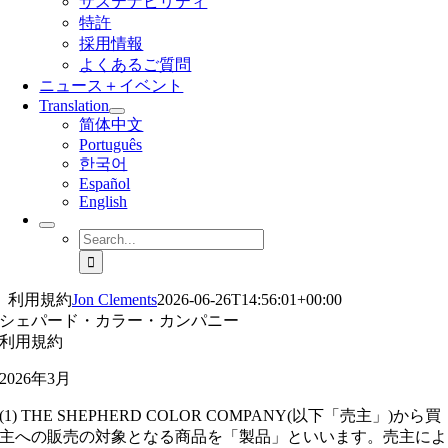
サステナビリティ
特許
採用情報
よくあるご質問
ニュース＋イベント
Translation
简体中文
Português
한국어
Español
English
Search
for:
利用規約
Jon Clements
2026-06-26T14:56:01+00:00
シェパード・カラー・カンパニー
利用規約
2026年3月
(1) THE SHEPHERD COLOR COMPANY(以下「売主」)から買
主への販売の対象となる商品を「製品」といいます。売主によ