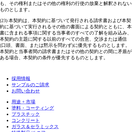
も、その権利またはその他の権利の行使の放棄と解釈されない
ものとします。
(23) 本契約は、本契約に基づいて発行される請求書および本契
約に基づいて実行されるその他の書面による契約とともに、本
書に含まれる事項に関する当事者のすべての了解を組み込み、
本契約の主題に関する以前のすべての合意、交渉または通信
(口頭、書面、または黙示を問わず)に優先するものとします。
本契約と当事者間の請求書またはその他の契約との間に矛盾が
ある場合、本契約の条件が優先するものとします。
採用情報
サンプルのご請求
お問い合わせ
用途 + 市場
塗料・コーティング
プラスチック
コンクリート
ガラス＆セラミックス