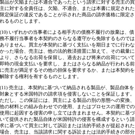
製品が欠陥または不適合であったという請求に対する売主の買
主に対する全責任は、欠陥、不適合、または本書に規定された
限定保証の違反であることが示された商品の請求価格に限定さ
れるものとします。
(10) いずれかの当事者による相手方の債務不履行の放棄は、債
務不履行当事者を本契約のさらなる遵守から免除するものでは
ありません。買主が本契約に基づく支払いを期日までに行わな
かった場合、売主は、他の法的救済措置に加えて、その裁量に
より、さらなる出荷を保留し、過去および将来の出荷について
即時の現金支払いを要求し、またはさらなる納品が行われる前
に売主が満足するその他の担保を要求するか、または本契約を
解除する権利を有するものとします。
(11) 売主は、本契約に基づいて納品される製品が、製品自体を
対象とする米国特許の請求項を侵害しないことを保証します。
ただし、この保証には、買主による製品の別の形態への変換、
他の材料との組み合わせでの使用、またはプロセスの運用での
使用に起因する侵害の申し立ては含まれません。本契約に基づ
いて提供された製品自体が米国特許の侵害を構成するという請
求に基づいて買主に対して訴訟または法的手続きが提起された
場合、売主は、当該請求に関する訴訟または法的手続きの部分