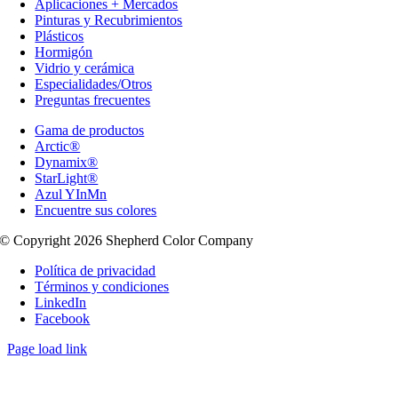
Aplicaciones + Mercados
Pinturas y Recubrimientos
Plásticos
Hormigón
Vidrio y cerámica
Especialidades/Otros
Preguntas frecuentes
Gama de productos
Arctic®
Dynamix®
StarLight®
Azul YInMn
Encuentre sus colores
© Copyright 2026 Shepherd Color Company
Política de privacidad
Términos y condiciones
LinkedIn
Facebook
Page load link
Go
to
Top