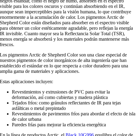
negros estándar, como el negro de humo, absorben en el espectro
visible para los colores oscuros y continúan absorbiendo en el IR,
aunque sean imperceptibles para la visión humana, lo que contribuye
enormemente a la acumulación de calor. Los pigmentos Arctic de
Shepherd Color están diseñados para absorber en el espectro visible
para obtener un color estéticamente agradable, pero reflejan la energía
IR invisible. Cuanto mayor sea la Reflectancia Solar Total (TSR),
menos energía se absorberá y los materiales podrán mantenerse más
frescos.
Los pigmentos Arctic de Shepherd Color son una clase especial de
nuestros pigmentos de color inorgánicos de alta ingeniería que han
establecido el estándar en lo que respecta a color duradero para una
amplia gama de materiales y aplicaciones.
Estas aplicaciones incluyen:
Revestimientos y extrusiones de PVC para evitar la
deformación, así como cubiertas y madera plástica
Tejados fríos: como gránulos reflectantes de IR para tejas
asfálticas o metal prepintado
Revestimientos de pavimentos fríos para abordar el efecto de isla
de calor urbana
Paredes frías para mejorar la eficiencia energética
En la línea de productos Arctic, el
Black 10G996
equilibra el color de