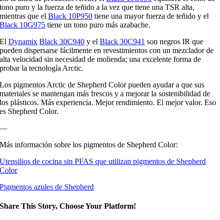
tono puro y la fuerza de teñido a la vez que tiene una TSR alta,
mientras que el
Black 10P950
tiene una mayor fuerza de teñido y el
Black 10G975
tiene un tono puro más azabache.
El
Dynamix
Black 30C940
y el
Black 30C941
son negros IR que
pueden dispersarse fácilmente en revestimientos con un mezclador de
alta velocidad sin necesidad de molienda; una excelente forma de
probar la tecnología Arctic.
Los pigmentos Arctic de Shepherd Color pueden ayudar a que sus
materiales se mantengan más frescos y a mejorar la sostenibilidad de
los plásticos. Más experiencia. Mejor rendimiento. El mejor valor. Eso
es Shepherd Color.
—
Más información sobre los pigmentos de Shepherd Color:
Utensilios de cocina sin PFAS que utilizan pigmentos de Shepherd
Color
Pigmentos azules de Shepherd
Share This Story, Choose Your Platform!