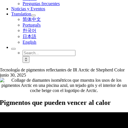
Preguntas frecuentes
Noticias y Eventos
Translation
简体中文
Português
한국어
日本語
English
Search
for:
Tecnología de pigmentos reflectantes de IR Arctic de Shepherd Color
junio 30, 2025
Pigmentos que pueden vencer al calor