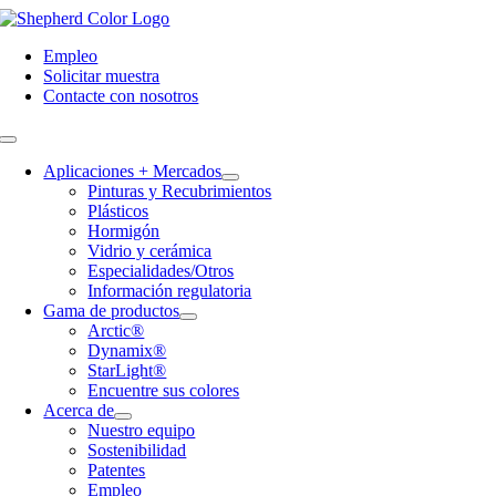
Skip
to
Empleo
content
Solicitar muestra
Contacte con nosotros
Toggle
Navigation
Aplicaciones + Mercados
Pinturas y Recubrimientos
Plásticos
Hormigón
Vidrio y cerámica
Especialidades/Otros
Información regulatoria
Gama de productos
Arctic®
Dynamix®
StarLight®
Encuentre sus colores
Acerca de
Nuestro equipo
Sostenibilidad
Patentes
Empleo