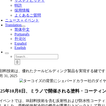
サステナビリティ
特許
採用情報
よくあるご質問
ニュース＋イベント
Translation
简体中文
Português
한국어
Español
English
Search
for:
R顔料技術は、優れたクールビルディング製品を実現する鍵です
月 31, 2025
025年10月8日、ミラノで開催される塗料・コーテ
イベントでは、IR顔料技術を含む反射性および防水性コーテ
しました。受動的放射冷却の概念が重要なトピックとして取り