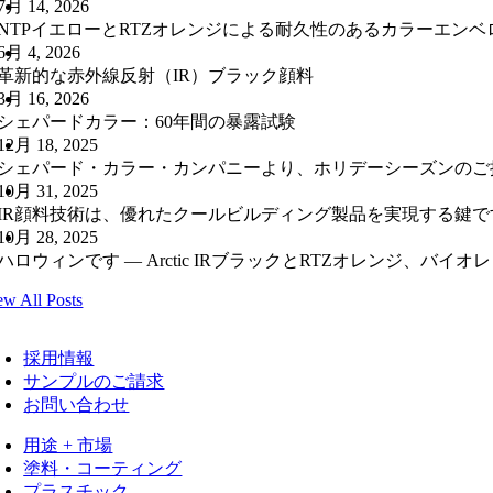
7月 14, 2026
NTPイエローとRTZオレンジによる耐久性のあるカラーエン
6月 4, 2026
革新的な赤外線反射（IR）ブラック顔料
3月 16, 2026
シェパードカラー：60年間の暴露試験
12月 18, 2025
シェパード・カラー・カンパニーより、ホリデーシーズンのご
10月 31, 2025
IR顔料技術は、優れたクールビルディング製品を実現する鍵で
10月 28, 2025
ハロウィンです ― Arctic IRブラックとRTZオレンジ、バイ
ew All Posts
採用情報
サンプルのご請求
お問い合わせ
用途 + 市場
塗料・コーティング
プラスチック