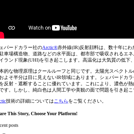
ェパードカラー社の
Arctic®
赤外線(IR)反射顔料は、数十年
駐車場構造物、道路などの水平面は、都市部で吸収されるエネ
イランド現象(UHI)を引き起こします。高温化は大気質の低
本的な物理原理はクールルーフと同じです。太陽光スペクトル
およそ半分は目に見えないIR領域にあります。シェパードカラ
を反射・遮断することに優れています。これにより、濃色が熱
です。しかし、純白色は人間工学や美観の面で問題を引き起こ
ctic
技術の詳細については
こちら
をご覧ください。
are This Story, Choose Your Platform!
cent posts