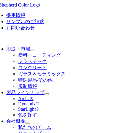
Skip
to
content
採用情報
サンプルのご請求
お問い合わせ
oggle
avigation
用途 + 市場
塗料・コーティング
プラスチック
コンクリート
ガラス＆セラミックス
特殊製品/その他
規制情報
製品ラインナップ
Arctic®
Dynamix®
StarLight®
色を探す
会社概要
私たちのチーム