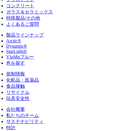
コンクリート
ガラス＆セラミックス
特殊製品/その他
よくあるご質問
製品ラインナップ
Arctic®
Dynamix®
StarLight®
YInMnブルー
色を探す
規制情報
化粧品・医薬品
食品接触
リサイクル
玩具安全性
会社概要
私たちのチーム
サステナビリティ
特許