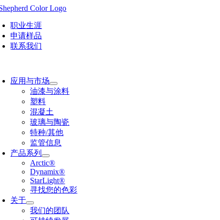
Skip
to
content
职业生涯
申请样品
联系我们
oggle
avigation
应用与市场
油漆与涂料
塑料
混凝土
玻璃与陶瓷
特种/其他
监管信息
产品系列
Arctic®
Dynamix®
StarLight®
寻找您的色彩
关于
我们的团队