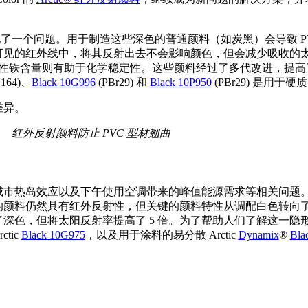
产品时出现了一个问题。用于制造这些深色的普通颜料（如炭黑）会导致
见的红外线中，将其反射出去不会影响颜色，但会减少吸收的太阳
料的低可溶性铁含量则有助于化学稳定性。这些颜料经过了多代改进，
164)、
Black 10G996
(PBr29) 和
Black 10P950
(PBr29) 是用于
红外反射颜料防止 PVC 型材翘曲
市热岛效应以及下午使用空调带来的峰值能源需求等相关问题。2
”计划。虽然使用的颜料仍然具有红外反射性，但关键的颜料特性从调配白
色，但将太阳反射率提高了 5 倍。为了帮助人们了解这一隐形但重要的
tic
Black 10G975
，以及用于涂料的易分散 Arctic
Dynamix
®
Bla