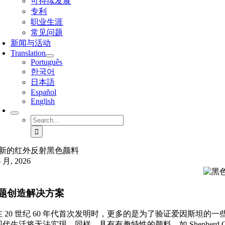
可持续发展
专利
职业生涯
常见问题
新闻与活动
Translation
Português
한국어
日本語
Español
English
Search
for:
新的红外反射黑色颜料
6 月, 2026
题创造解决方案
在 20 世纪 60 年代首次发明时，更多的是为了验证爱因斯坦
代生活将无法实现。同样，具有有趣特性的颜料，如 Shepherd Co