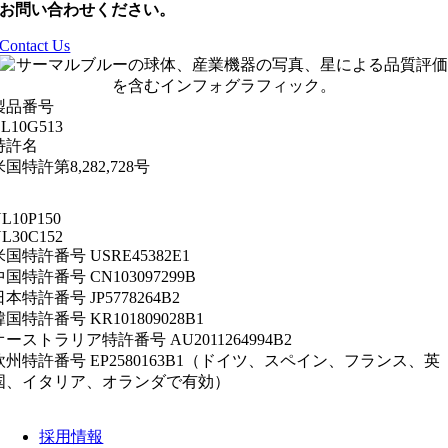
お問い合わせください。
Contact Us
製品番号
L10G513
特許名
米国特許第8,282,728号
L10P150
L30C152
米国特許番号 USRE45382E1
中国特許番号 CN103097299B
日本特許番号 JP5778264B2
韓国特許番号 KR101809028B1
オーストラリア特許番号 AU2011264994B2
欧州特許番号 EP2580163B1（ドイツ、スペイン、フランス、英
国、イタリア、オランダで有効）
採用情報