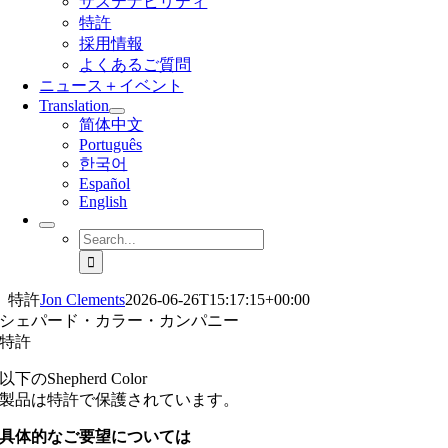
サステナビリティ
特許
採用情報
よくあるご質問
ニュース＋イベント
Translation
简体中文
Português
한국어
Español
English
Search
for:
特許
Jon Clements
2026-06-26T15:17:15+00:00
シェパード・カラー・カンパニー
特許
以下のShepherd Color
製品は特許で保護されています。
具体的なご要望については