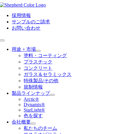
Skip
to
content
採用情報
サンプルのご請求
お問い合わせ
Toggle
Navigation
用途 + 市場
塗料・コーティング
プラスチック
コンクリート
ガラス＆セラミックス
特殊製品/その他
規制情報
製品ラインナップ
Arctic®
Dynamix®
StarLight®
色を探す
会社概要
私たちのチーム