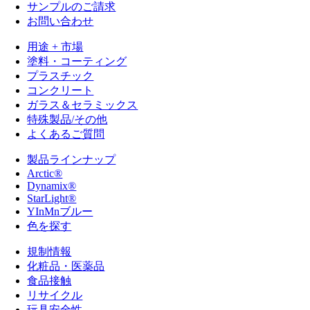
サンプルのご請求
お問い合わせ
用途 + 市場
塗料・コーティング
プラスチック
コンクリート
ガラス＆セラミックス
特殊製品/その他
よくあるご質問
製品ラインナップ
Arctic®
Dynamix®
StarLight®
YInMnブルー
色を探す
規制情報
化粧品・医薬品
食品接触
リサイクル
玩具安全性