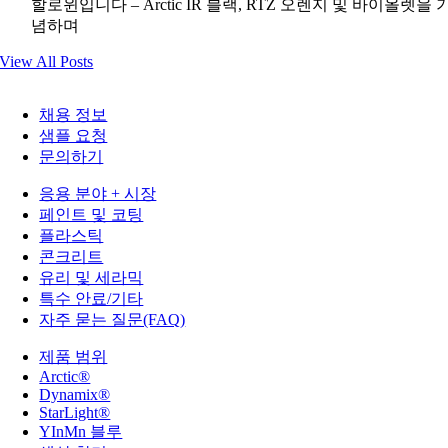
할로윈입니다 – Arctic IR 블랙, RTZ 오렌지 및 바이올렛을 
념하며
View All Posts
채용 정보
샘플 요청
문의하기
응용 분야 + 시장
페인트 및 코팅
플라스틱
콘크리트
유리 및 세라믹
특수 안료/기타
자주 묻는 질문(FAQ)
제품 범위
Arctic®
Dynamix®
StarLight®
YInMn 블루