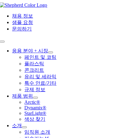
Skip
to
content
채용 정보
샘플 요청
문의하기
Toggle
Navigation
응용 분야 + 시장
페인트 및 코팅
플라스틱
콘크리트
유리 및 세라믹
특수 안료/기타
규제 정보
제품 범위
Arctic®
Dynamix®
StarLight®
색상 찾기
소개
임직원 소개