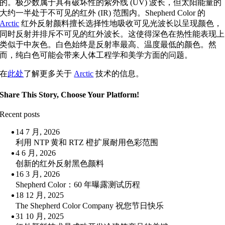
的。极少数属于具有破坏性的紫外线 (UV) 波长，但太阳能量的
大约一半处于不可见的红外 (IR) 范围内。Shepherd Color 的
Arctic
红外反射颜料擅长选择性地吸收可见光波长以呈现颜色，
同时反射并排斥不可见的红外波长。这使得深色在热性能表现上
类似于中灰色。白色始终是反射率最高、温度最低的颜色。然
而，纯白色可能会带来人体工程学和美学方面的问题。
在
此处
了解更多关于
Arctic
技术的信息。
Share This Story, Choose Your Platform!
Recent posts
14 7 月, 2026
利用 NTP 黄和 RTZ 橙扩展耐用色彩范围
4 6 月, 2026
创新的红外反射黑色颜料
16 3 月, 2026
Shepherd Color：60 年曝露测试历程
18 12 月, 2025
The Shepherd Color Company 祝您节日快乐
31 10 月, 2025