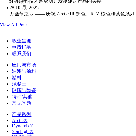
红外颜料技术是成功开发冷建筑产品的关键
28 10 月, 2025
万圣节之际 —— 庆祝 Arctic IR 黑色、RTZ 橙色和紫色系列
View All Posts
职业生涯
申请样品
联系我们
应用与市场
油漆与涂料
塑料
混凝土
玻璃与陶瓷
特种/其他
常见问题
产品系列
Arctic®
Dynamix®
StarLight®