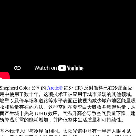
Shepherd Color 公司的
Arctic®
红外 (IR) 反射颜料已在冷屋面应
用中使用了数十年。这项技术正被应用于城市景观的其他领域。
墙壁以及停车场和道路等水平表面正被视为减少城市地区能量吸
收和热量存在的方法。这些空间在夏季白天吸收并积聚热量，从
而产生城市热岛 (UHI) 效应。气温升高会导致空气质量下降、建
筑降温所需的能耗增加，并降低整体生活质量和可持续性。
基本物理原理与冷屋面相同。太阳光谱中只有一半是人眼可见