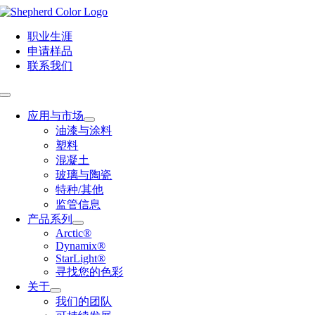
Skip
to
content
职业生涯
申请样品
联系我们
Toggle
Navigation
应用与市场
油漆与涂料
塑料
混凝土
玻璃与陶瓷
特种/其他
监管信息
产品系列
Arctic®
Dynamix®
StarLight®
寻找您的色彩
关于
我们的团队