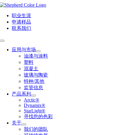
Skip
to
content
职业生涯
申请样品
联系我们
Toggle
Navigation
应用与市场
油漆与涂料
塑料
混凝土
玻璃与陶瓷
特种/其他
监管信息
产品系列
Arctic®
Dynamix®
StarLight®
寻找您的色彩
关于
我们的团队